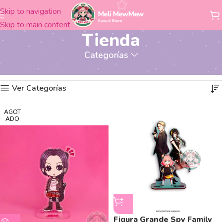
Skip to navigation
Skip to main content
Tienda
Categorías
Página 16
Mostrando 361–384 de 415 resultados
Inicio
Tienda
Ver Categorías
AGOT
ADO
Figura Grande Spy Family