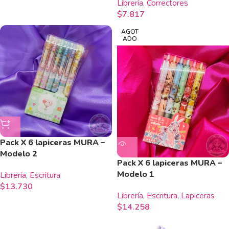
Librería
,
Correctores
$
7.817
AGOT
ADO
Pack X 6 lapiceras MURA –
Modelo 2
Pack X 6 lapiceras MURA –
Modelo 1
Librería
,
Escritura
$
13.730
Librería
,
Escritura
,
Lapiceras
$
14.258