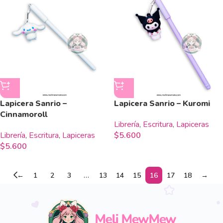
Lapicera Sanrio –
Lapicera Sanrio – Kuromi
Cinnamoroll
Librería
,
Escritura
,
Lapiceras
Librería
,
Escritura
,
Lapiceras
$
5.600
$
5.600
←
1
2
3
…
13
14
15
16
17
18
→