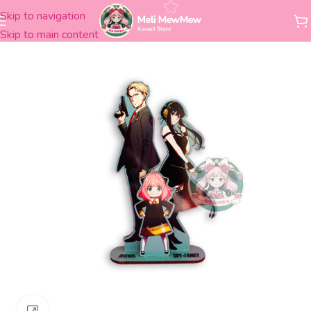
Skip to navigation
Inicio
Figuras
Madera
Skip to main content
Clickee para agrandar