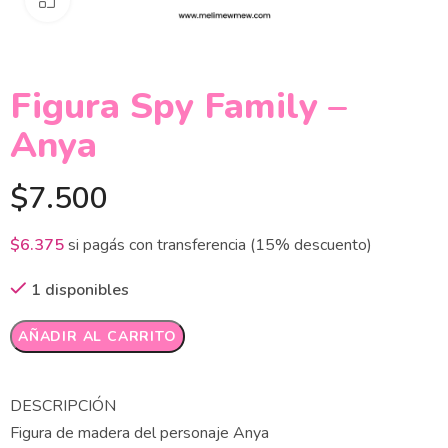
Figura Spy Family –
Anya
$
7.500
$
6.375
si pagás con transferencia (15% descuento)
1 disponibles
Alternative:
AÑADIR AL CARRITO
DESCRIPCIÓN
Figura de madera del personaje Anya