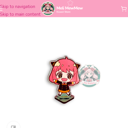
Skip to navigation
Inicio
Figuras
Madera
Skip to main content
Clickee para agrandar