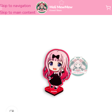
Skip to navigation
Inicio
Figuras
Madera
Skip to main content
Clickee para agrandar