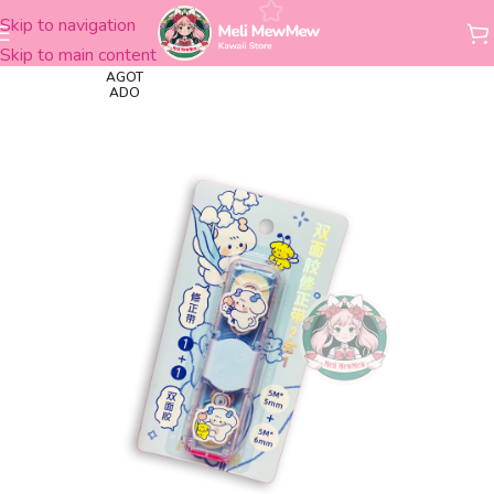
Skip to navigation
Inicio
Librería
Correctores
Skip to main content
AGOT
ADO