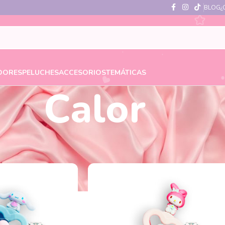
BLOG
¿
DORES
PELUCHES
ACCESORIOS
TEMÁTICAS
Calor
alor