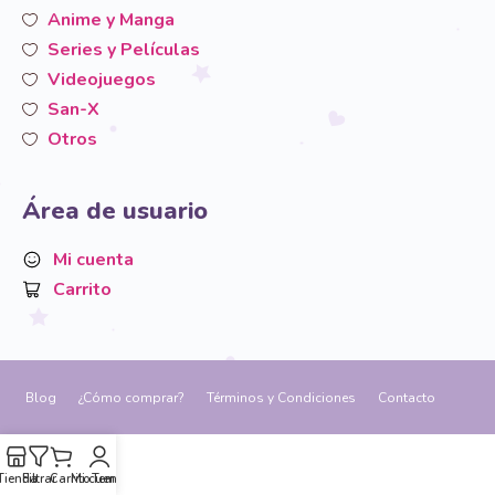
Anime y Manga
Series y Películas
Videojuegos
San-X
Otros
Área de usuario
Mi cuenta
Carrito
Blog
¿Cómo comprar?
Términos y Condiciones
Contacto
Tienda
Filtrar
Carrito
Mi cuenta
Temáticas