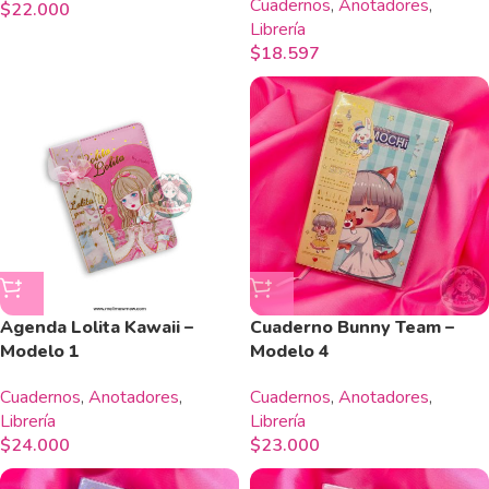
Cuadernos
,
Anotadores
,
$
22.000
Librería
$
18.597
Agenda Lolita Kawaii –
Cuaderno Bunny Team –
Modelo 1
Modelo 4
Cuadernos
,
Anotadores
,
Cuadernos
,
Anotadores
,
Librería
Librería
$
24.000
$
23.000