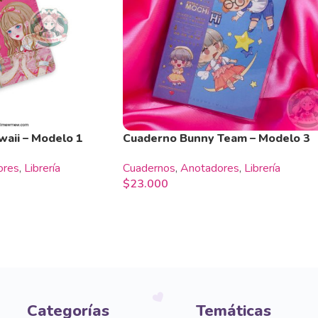
waii – Modelo 1
Cuaderno Bunny Team – Modelo 3
ores
,
Librería
Cuadernos
,
Anotadores
,
Librería
$
23.000
Categorías
Temáticas