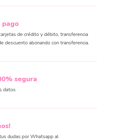
e pago
rjetas de crédito y débito, transferencia
de descuento abonando con transferencia.
00% segura
s datos
nos!
us dudas por Whatsapp al