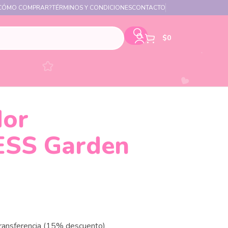
CÓMO COMPRAR?
TÉRMINOS Y CONDICIONES
CONTACTO
$
0
dor
ESS Garden
transferencia (15% descuento)