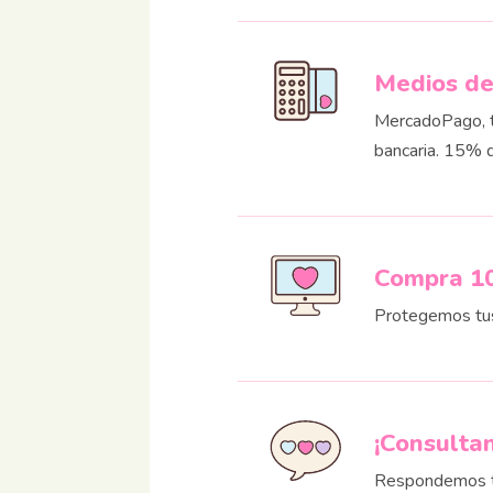
Medios d
MercadoPago, ta
bancaria. 15% 
Compra 1
Protegemos tu
¡Consulta
Respondemos t