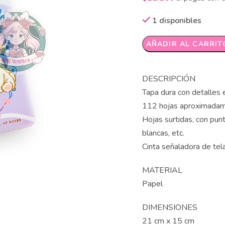
1 disponibles
Alternative:
AÑADIR AL CARRIT
DESCRIPCIÓN
Tapa dura con detalles e
112 hojas aproximadam
Hojas surtidas, con punt
blancas, etc.
Cinta señaladora de tela
MATERIAL
Papel
DIMENSIONES
21 cm x 15 cm