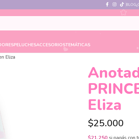
BLOG
¿
DORES
PELUCHES
ACCESORIOS
TEMÁTICAS
n Eliza
Anota
PRINC
Eliza
$
25.000
$
21.250
si pagás con 