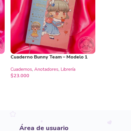
Cuaderno Bunny Team – Modelo 1
Cuadernos
,
Anotadores
,
Librería
$
23.000
Área de usuario