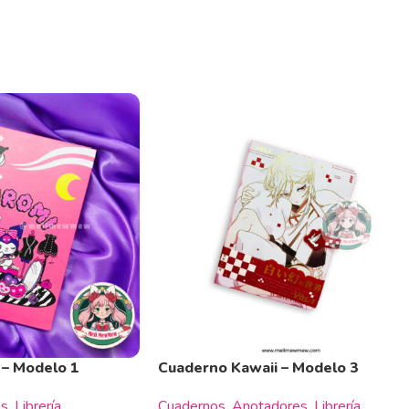
 – Modelo 1
Cuaderno Kawaii – Modelo 3
os
,
Librería
Cuadernos
,
Anotadores
,
Librería