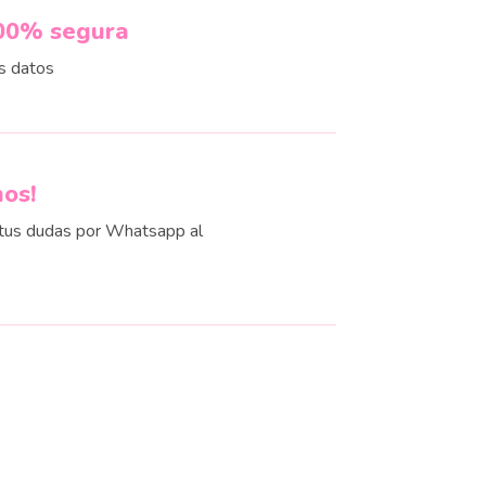
00% segura
s datos
nos!
us dudas por Whatsapp al