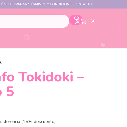
CÓMO COMPRAR?
TÉRMINOS Y CONDICIONES
CONTACTO
$
0
fo Tokidoki –
 5
ansferencia (15% descuento)