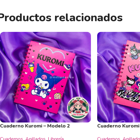
Productos relacionados
Cuaderno Kuromi – Modelo 2
Cuaderno Kuromi
Cuadernos
,
Anillados
,
Librería
Cuadernos
,
Anillad