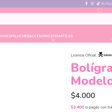
BLOG
¿
DORES
PELUCHES
ACCESORIOS
TEMÁTICAS
Licencia Oficial
Bolígra
Modelo
$
4.000
$
3.400
si pagás con tr