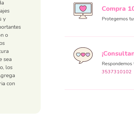
da
Compra 1
ajes
s y
Protegemos tu
portantes
ón o
os
tura
¡Consulta
e sea
Respondemos t
o, los
3537310102
¡Agrega
ria con