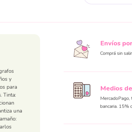
Envíos po
Comprá sin sali
grafos
ños y
tos para
Medios d
 Tinta:
MercadoPago, ta
cionan
bancaria. 15% 
antiza una
 Tamaño:
arlos