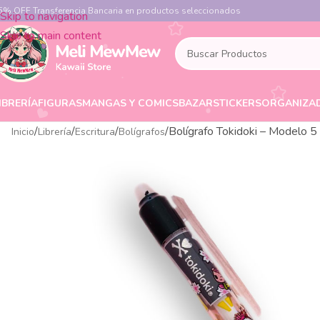
5% OFF Transferencia Bancaria en productos seleccionados
Skip to navigation
Skip to main content
IBRERÍA
FIGURAS
MANGAS Y COMICS
BAZAR
STICKERS
ORGANIZA
Bolígrafo Tokidoki – Modelo 5
Inicio
Librería
Escritura
Bolígrafos