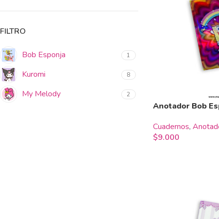
FILTRO
Bob Esponja
1
Kuromi
8
My Melody
2
Anotador Bob Es
Cuadernos
,
Anotad
$
9.000