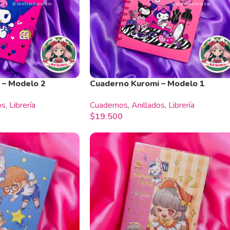
 – Modelo 2
Cuaderno Kuromi – Modelo 1
os
,
Librería
Cuadernos
,
Anillados
,
Librería
$
19.500