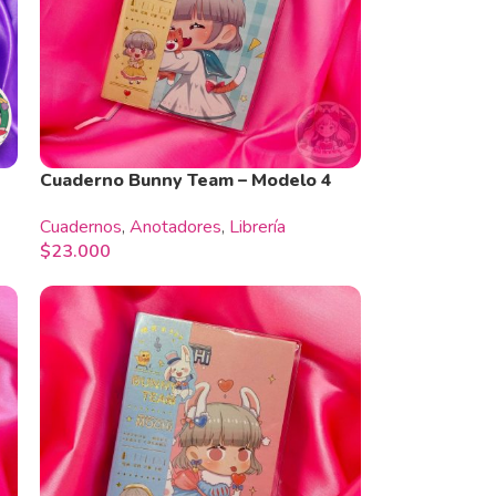
Cuaderno Bunny Team – Modelo 4
Cuadernos
,
Anotadores
,
Librería
$
23.000