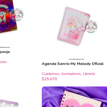
ponja
ores
Agenda Sanrio My Melody Oficial
Cuadernos
,
Anotadores
,
Librería
$
25.070