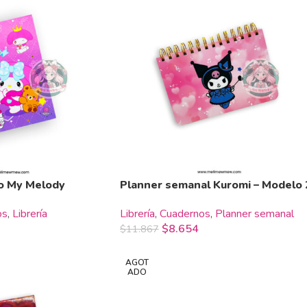
do My Melody
Planner semanal Kuromi – Modelo 
os
,
Librería
Librería
,
Cuadernos
,
Planner semanal
$
8.654
$
11.867
AGOT
ADO