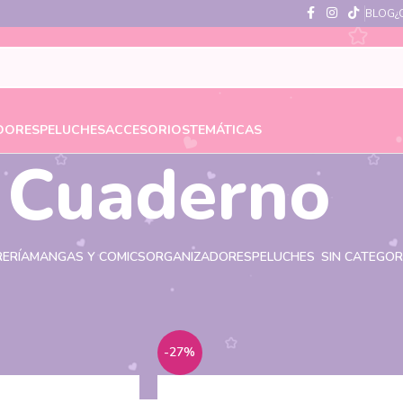
BLOG
¿
DORES
PELUCHES
ACCESORIOS
TEMÁTICAS
Cuaderno
RERÍA
MANGAS Y COMICS
ORGANIZADORES
PELUCHES
SIN CATEGOR
quetados “Cuaderno”
-27%