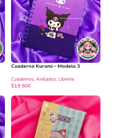
Cuaderno Kuromi – Modelo 3
Cuadernos
,
Anillados
,
Librería
$
19.500