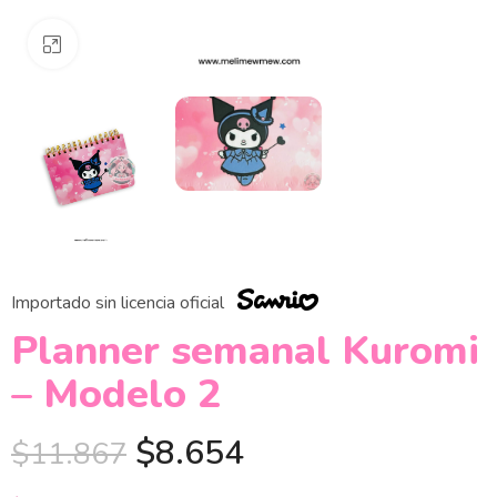
Clickee para agrandar
Importado sin licencia oficial
Planner semanal Kuromi
– Modelo 2
$
8.654
$
11.867