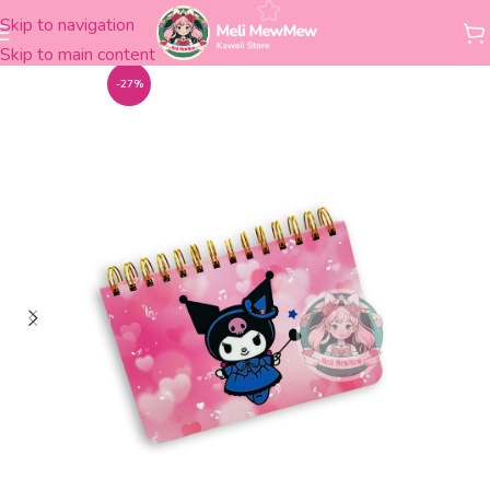
Skip to navigation
Inicio
Librería
Cuadernos
Planner semanal
Skip to main content
-27%