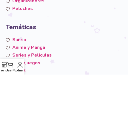
Organizadores
Peluches
Temáticas
Sanrio
Anime y Manga
Series y Películas
Videojuegos
San-X
Tienda
Carrito
Mi cuenta
Temáticas
Otros
Área de usuario
Mi cuenta
Carrito