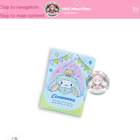
Skip to navigation
Inicio
Librería
Adhesivos
Notas adhesivas
Skip to main content
Clickee para agrandar