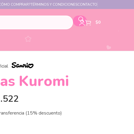
CÓMO COMPRAR?
TÉRMINOS Y CONDICIONES
CONTACTO
$
0
icial
as Kuromi
.522
transferencia (15% descuento)