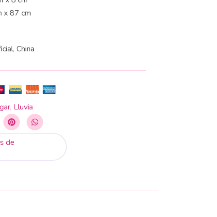
m x 8 cm
m x 87 cm
icial, China
gar
,
Lluvia
s de