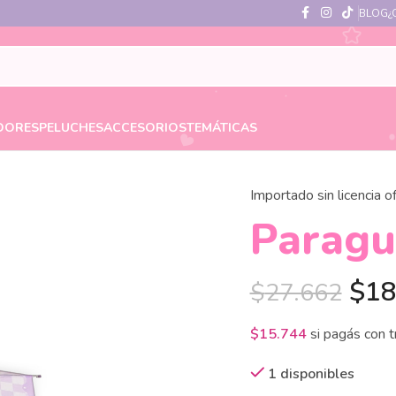
BLOG
¿
DORES
PELUCHES
ACCESORIOS
TEMÁTICAS
Importado sin licencia of
Paragu
$
18
$
27.662
$
15.744
si pagás con 
1 disponibles