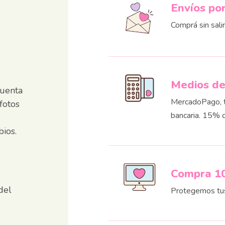
Envíos po
Comprá sin sali
Medios d
cuenta
MercadoPago, ta
 fotos
bancaria. 15% 
ios.
Compra 1
del
Protegemos tu