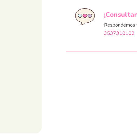
¡Consulta
Respondemos t
3537310102