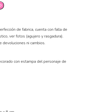
O
rfección de fabrica, cuenta con falla de
stico, ver fotos (agujero y rasgadura).
e devoluciones ni cambios.
ecorado con estampa del personaje de