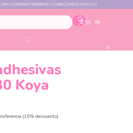
CÓMO COMPRAR?
TÉRMINOS Y CONDICIONES
CONTACTO
$
0
adhesivas
30 Koya
ansferencia (15% descuento)