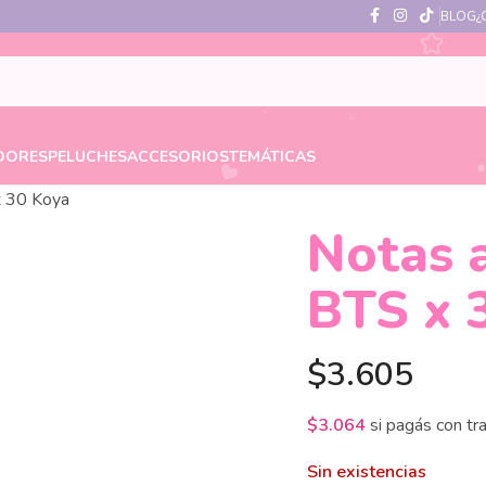
BLOG
¿
DORES
PELUCHES
ACCESORIOS
TEMÁTICAS
x 30 Koya
Notas 
BTS x 
$
3.605
$
3.064
si pagás con tr
Sin existencias