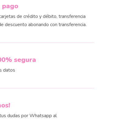
e pago
rjetas de crédito y débito, transferencia
de descuento abonando con transferencia.
00% segura
s datos
nos!
us dudas por Whatsapp al