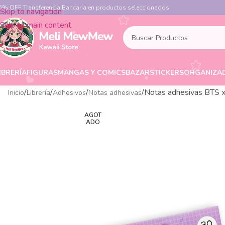
5% OFF Transferencia Bancaria en productos seleccionados
Skip to navigation
Skip to main content
IBRERÍA
FIGURAS
MANGAS Y COMICS
BAZAR
STICKERS
ORGANIZA
Notas adhesivas BTS 
Inicio
Librería
Adhesivos
Notas adhesivas
AGOT
ADO