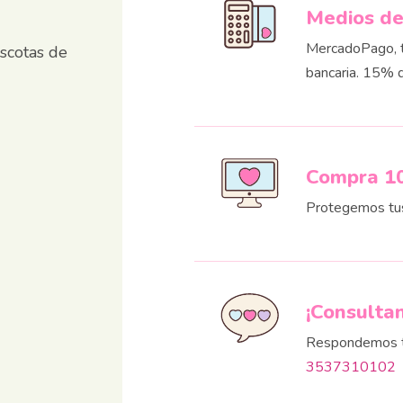
Medios d
MercadoPago, ta
scotas de
bancaria. 15% 
Compra 1
Protegemos tu
¡Consulta
Respondemos t
3537310102