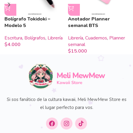
Bolígrafo Tokidoki –
Anotador Planner
Modelo 5
semanal BTS
Escritura
,
Bolígrafos
,
Librería
Librería
,
Cuadernos
,
Planner
$
4.000
semanal
$
15.000
Si sos fanático de la cultura kawaii, Meli MewMew Store es
el lugar perfecto para vos.