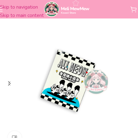
Skip to navigation
Inicio
Librería
Adhesivos
Notas adhesivas
Skip to main content
Clickee para agrandar