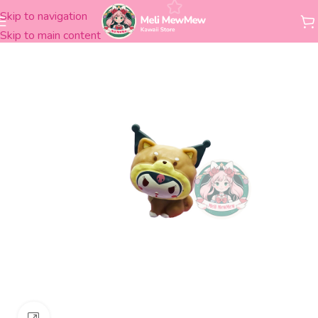
Skip to navigation
Inicio
Figuras
PVC
Skip to main content
Clickee para agrandar