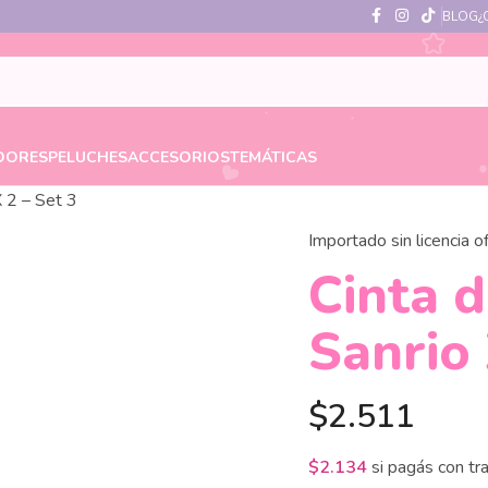
BLOG
¿
DORES
PELUCHES
ACCESORIOS
TEMÁTICAS
X 2 – Set 3
Importado sin licencia of
Cinta 
Sanrio 
$
2.511
$
2.134
si pagás con tr