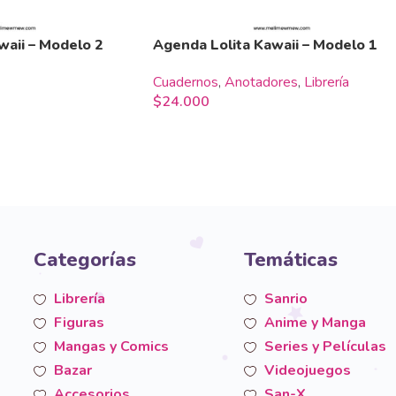
waii – Modelo 2
Agenda Lolita Kawaii – Modelo 1
Cuadernos
,
Anotadores
,
Librería
$
24.000
Categorías
Temáticas
Librería
Sanrio
Figuras
Anime y Manga
Mangas y Comics
Series y Películas
Bazar
Videojuegos
Accesorios
San-X