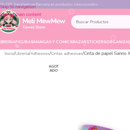
5% OFF Transferencia Bancaria en productos seleccionados
Skip to navigation
Skip to main content
IBRERÍA
FIGURAS
MANGAS Y COMICS
BAZAR
STICKERS
ORGANIZA
Cinta de papel Sanrio 
Inicio
Librería
Adhesivos
Cintas adhesivas
AGOT
ADO