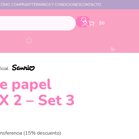
CÓMO COMPRAR?
TÉRMINOS Y CONDICIONES
CONTACTO
$
0
icial
de papel
X 2 – Set 3
ansferencia (15% descuento)