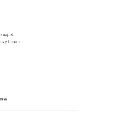
e papel.
rs y Kuromi
China