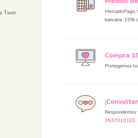
Medios d
MercadoPago, ta
le Twin
bancaria. 15% 
Compra 1
Protegemos tu
¡Consulta
Respondemos t
3537310102