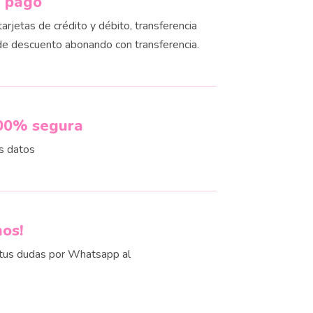
e pago
rjetas de crédito y débito, transferencia
de descuento abonando con transferencia.
00% segura
s datos
nos!
us dudas por Whatsapp al