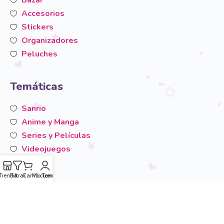
Accesorios
Stickers
Organizadores
Peluches
Temáticas
Sanrio
Anime y Manga
Series y Películas
Videojuegos
San-X
Otros
Tienda
Filtrar
Carrito
Mi cuenta
Temáticas
Área de usuario