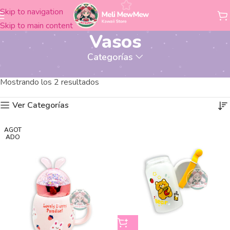
Skip to navigation
Skip to main content
Vasos
Categorías
Productos etiquetados “Vasos”
Inicio
Mostrando los 2 resultados
Ver Categorías
AGOT
ADO