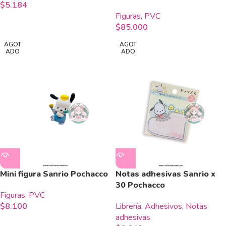
$
5.184
Figuras
,
PVC
$
85.000
AGOT
AGOT
ADO
ADO
Mini figura Sanrio Pochacco
Notas adhesivas Sanrio x
30 Pochacco
Figuras
,
PVC
$
8.100
Librería
,
Adhesivos
,
Notas
adhesivas