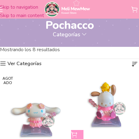
Skip to navigation
Skip to main content
Pochacco
Categorías
Productos etiquetados “Pochacco”
Inicio
Mostrando los 8 resultados
Ver Categorías
AGOT
ADO