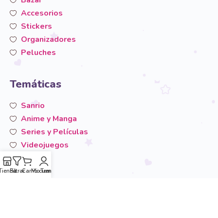
Accesorios
Stickers
Organizadores
Peluches
Temáticas
Sanrio
Anime y Manga
Series y Películas
Videojuegos
San-X
Otros
Tienda
Filtrar
Carrito
Mi cuenta
Temáticas
Área de usuario