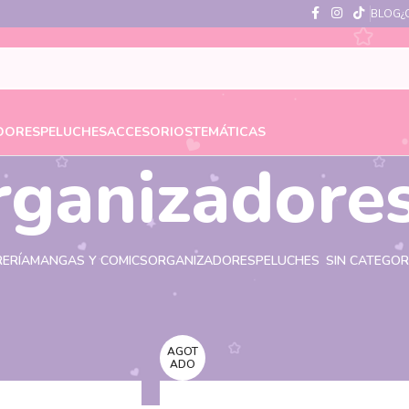
BLOG
¿
DORES
PELUCHES
ACCESORIOS
TEMÁTICAS
rganizadore
RERÍA
MANGAS Y COMICS
ORGANIZADORES
PELUCHES
SIN CATEGOR
quetados “Organizadores”
AGOT
ADO