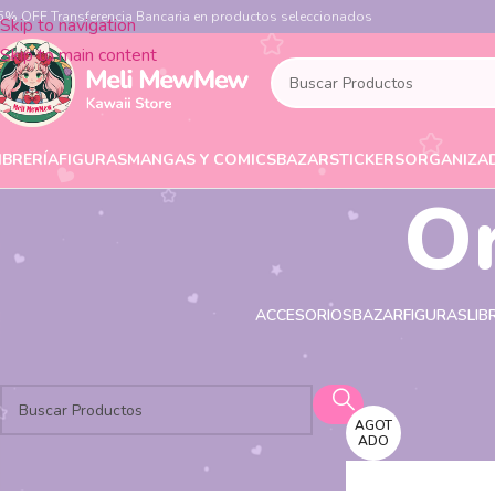
5% OFF Transferencia Bancaria en productos seleccionados
Skip to navigation
Skip to main content
IBRERÍA
FIGURAS
MANGAS Y COMICS
BAZAR
STICKERS
ORGANIZA
O
ACCESORIOS
BAZAR
FIGURAS
LIB
BUSCAR
Productos eti
Inicio
AGOT
ADO