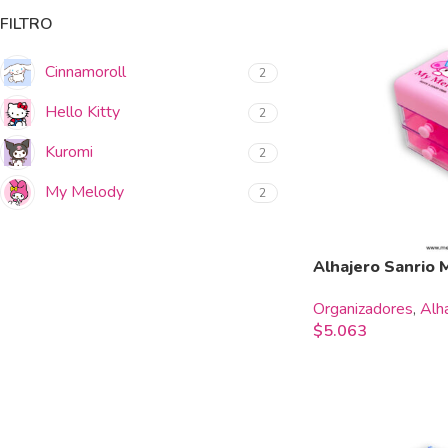
FILTRO
Cinnamoroll
2
Hello Kitty
2
Kuromi
2
My Melody
2
Alhajero Sanrio
Organizadores
,
Alh
$
5.063