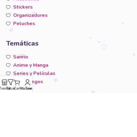
Stickers
Organizadores
Peluches
Temáticas
Sanrio
Anime y Manga
Series y Películas
Videojuegos
Tienda
Filtrar
Carrito
Mi cuenta
Temáticas
San-X
Otros
Área de usuario
Mi cuenta