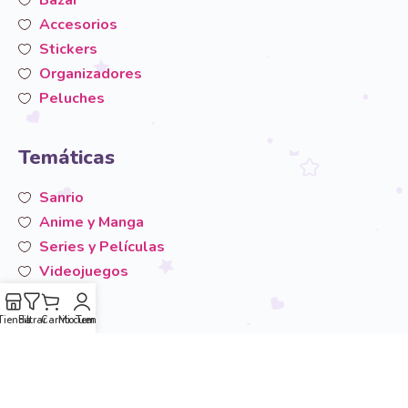
Accesorios
Stickers
Organizadores
Peluches
Temáticas
Sanrio
Anime y Manga
Series y Películas
Videojuegos
San-X
Otros
Tienda
Filtrar
Carrito
Mi cuenta
Temáticas
Área de usuario