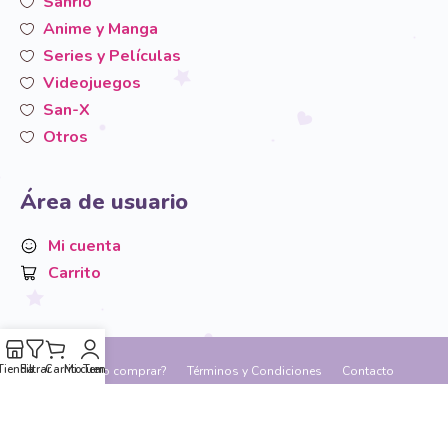
Sanrio
Anime y Manga
Series y Películas
Videojuegos
San-X
Otros
Área de usuario
Mi cuenta
Carrito
Tienda
Filtrar
Carrito
Mi cuenta
Temáticas
Blog
¿Cómo comprar?
Términos y Condiciones
Contacto