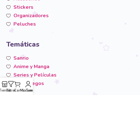
Stickers
Organizadores
Peluches
Temáticas
Sanrio
Anime y Manga
Series y Películas
Videojuegos
Tienda
Filtrar
Carrito
Mi cuenta
Temáticas
San-X
Otros
Área de usuario
Mi cuenta