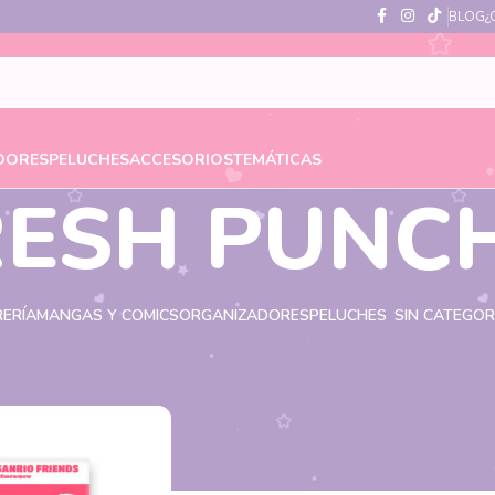
BLOG
¿
DORES
PELUCHES
ACCESORIOS
TEMÁTICAS
RESH PUNC
RERÍA
MANGAS Y COMICS
ORGANIZADORES
PELUCHES
SIN CATEGOR
tiquetados “FRESH PUNCH”