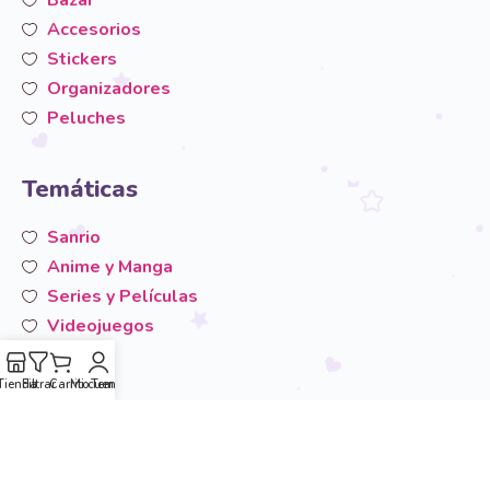
Accesorios
Stickers
Organizadores
Peluches
Temáticas
Sanrio
Anime y Manga
Series y Películas
Videojuegos
San-X
Otros
Tienda
Filtrar
Carrito
Mi cuenta
Temáticas
Área de usuario