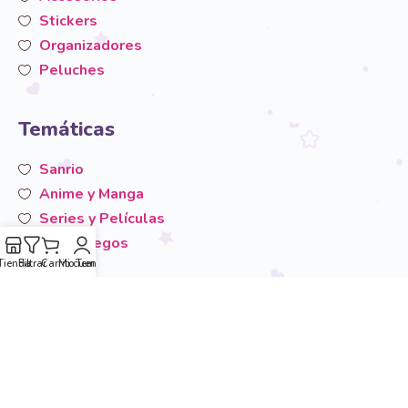
Stickers
Organizadores
Peluches
Temáticas
Sanrio
Anime y Manga
Series y Películas
Videojuegos
Tienda
Filtrar
Carrito
Mi cuenta
Temáticas
San-X
Otros
Área de usuario
Mi cuenta