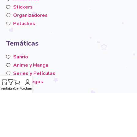
Stickers
Organizadores
Peluches
Temáticas
Sanrio
Anime y Manga
Series y Películas
Videojuegos
Tienda
Filtrar
Carrito
Mi cuenta
Temáticas
San-X
Otros
Área de usuario
Mi cuenta