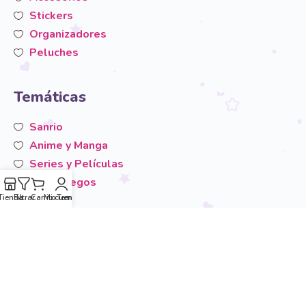
Stickers
Organizadores
Peluches
Temáticas
Sanrio
Anime y Manga
Series y Películas
Videojuegos
Tienda
Filtrar
Carrito
Mi cuenta
Temáticas
San-X
Otros
Área de usuario
Mi cuenta