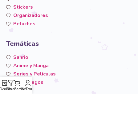
Stickers
Organizadores
Peluches
Temáticas
Sanrio
Anime y Manga
Series y Películas
Videojuegos
Tienda
Filtrar
Carrito
Mi cuenta
Temáticas
San-X
Otros
Área de usuario
Mi cuenta